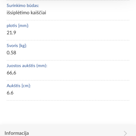
Surinkimo būdas:
išsiplėtimo kaiščiai
plotis [mm]:
21.9
Svoris [kg]:
0.58
Juostos aukštis (mm):
66,6
Aukštis [cm]:
6.6
Informacija