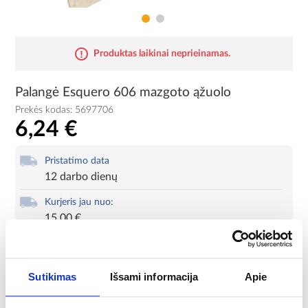
Produktas laikinai neprieinamas.
Palangė Esquero 606 mazgoto ąžuolo
Prekės kodas:
5697706
6,24 €
Pristatimo data
12 darbo dienų
Kurjeris jau nuo:
15,00 €
Mokėjimo metodai
Sutikimas
Išsami informacija
Apie
Produkto kortelė
Spausdinti