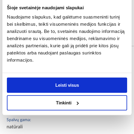
Šioje svetainėje naudojami slapukai
Naudojame slapukus, kad galėtume suasmeninti turinį
bei skelbimus, teikti visuomeninės medijos funkcijas ir
1 op. = 1 vnt.
analizuoti srautą. Be to, svetainės naudojimo informaciją
bendriname su visuomeninės medijos, reklamavimo ir
Informacija
analizės partneriais, kurie gali ją pridėti prie kitos jūsų
pateiktos arba naudojant paslaugas surinktos
informacijos.
Spalva:
ąžuolas
Dekoras:
Leisti visus
ąžuolas
Ilgis [mm]:
Tinkinti
2500
Spalvų gama:
natūrali