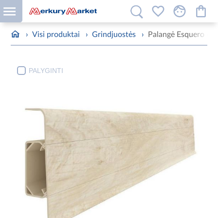
›
Visi produktai
›
Grindjuostės
›
Palangė Esquero 60
PALYGINTI