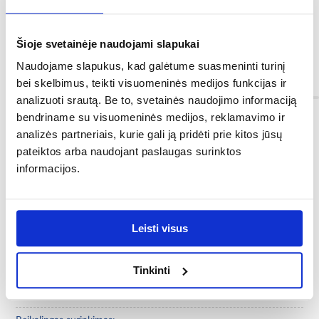
Šioje svetainėje naudojami slapukai
<p><strong></strong></p>
Naudojame slapukus, kad galėtume suasmeninti turinį
Informacija
bei skelbimus, teikti visuomeninės medijos funkcijas ir
analizuoti srautą. Be to, svetainės naudojimo informaciją
bendriname su visuomeninės medijos, reklamavimo ir
Kolekcija:
analizės partneriais, kurie gali ją pridėti prie kitos jūsų
Oslo
pateiktos arba naudojant paslaugas surinktos
informacijos.
Stalviršio medžiaga:
plokšteMDF
Svoris [kg]:
Leisti visus
9,9
Tinkinti
Stalviršio apdaila:
matinis