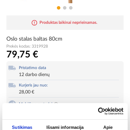
Produktas laikinai neprieinamas.
Oslo stalas baltas 80cm
Prekės kodas:
3319928
79,75 €
Pristatimo data
12 darbo dienų
Kurjeris jau nuo:
28,00 €
Mokėjimo metodai
Produkto kortelė
Spausdinti
Sutikimas
Išsami informacija
Apie