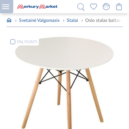
›
Svetainė Valgomasis
›
Stalai
›
Oslo stalas baltas 80
PALYGINTI