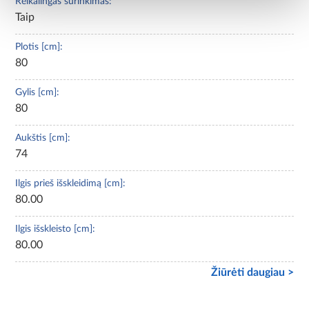
Reikalingas surinkimas:
Taip
Plotis [cm]:
80
Gylis [cm]:
80
Aukštis [cm]:
74
Ilgis prieš išskleidimą [cm]:
80.00
Ilgis išskleisto [cm]:
80.00
Žiūrėti daugiau >