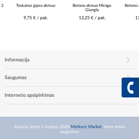
Toskanos gipso akmuo
Betono akmuo Mirage
Betono akmu
Giungla
9,75 € / pak.
13,25 € / pak.
13,25 
Informacija
Saugumas
+370 617 68
Info linija I - V 9:00 - 
Interneto apsipirkimas
Autorių teisės ir kopijos 2026
Merkury Market
. Visos teisės
saugomos.