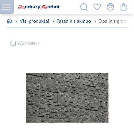
›
Visi produktai
›
Fasadinis akmuo
›
Opalinis grafito
PALYGINTI