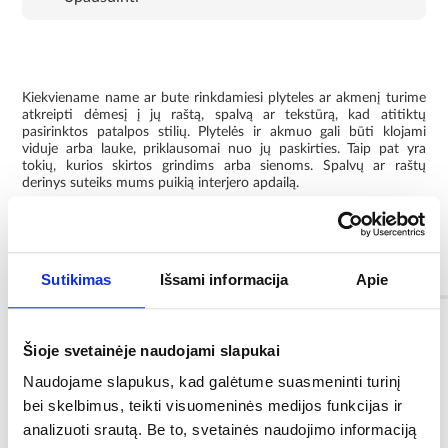
Kiekviename name ar bute rinkdamiesi plyteles ar akmenį turime
atkreipti dėmesį į jų raštą, spalvą ar tekstūrą, kad atitiktų
pasirinktos patalpos stilių. Plytelės ir akmuo gali būti klojami
viduje arba lauke, priklausomai nuo jų paskirties. Taip pat yra
tokių, kurios skirtos grindims arba sienoms. Spalvų ar raštų
derinys suteiks mums puikią interjero apdailą.
Akmuo yra puikus pasirinkimas, galintis paįvairinti ir įdomiai
užbaigti šiuolaikinę aplinką.
Informacija
Sutikimas
Išsami informacija
Apie
Spalva:
Šioje svetainėje naudojami slapukai
grafitas
Naudojame slapukus, kad galėtume suasmeninti turinį
bei skelbimus, teikti visuomeninės medijos funkcijas ir
Rūšis:
analizuoti srautą. Be to, svetainės naudojimo informaciją
I