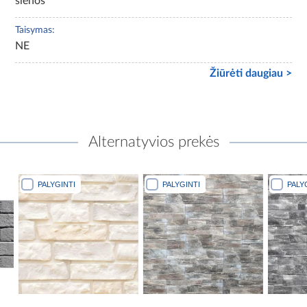
sienos
Taisymas:
NE
Žiūrėti daugiau >
Alternatyvios prekės
PALYGINTI
PALYGINTI
PALYGINTI