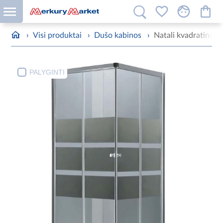
›
Visi produktai
›
Dušo kabinos
›
Natali kvadratinė d
PALYGINTI