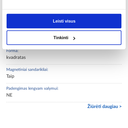
NE
Profilio spalva:
chrom
Leisti visus
Stiklo spalva:
Tinkinti
veidrodinė
Forma:
kvadratas
Magnetiniai sandarikliai:
Taip
Padengimas lengvam valymui:
NE
Žiūrėti daugiau >