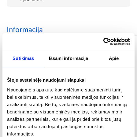
Informacija
Spalva:
chrom/veidrodinė
Sutikimas
Išsami informacija
Apie
Apatiniai ritinėliai yra nuimami:
Taip
Šioje svetainėje naudojami slapukai
Naudojame slapukus, kad galėtume suasmeninti turinį
Reguliuojamo aukščio viršutiniai ritinėliai:
bei skelbimus, teikti visuomeninės medijos funkcijas ir
Taip
analizuoti srautą. Be to, svetainės naudojimo informaciją
Stiklo storis (mm):
bendriname su visuomeninės medijos, reklamavimo ir
5
analizės partneriais, kurie gali ją pridėti prie kitos jūsų
pateiktos arba naudojant paslaugas surinktos
Kabina su dušo padėklu:
informacijos.