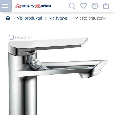
›
Visi produktai
›
Maišytuvai
›
Miesto praustuvo mai
PALYGINTI