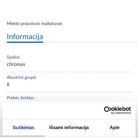
Miesto praustuvo maišytuvas
Informacija
Spalva:
chromas
Akustinė grupė:
II
Prekės ženklas :
AQUA MERCADO, Aqua Mercado Classic
Konstrukcijos medžiaga:
Žalvaris
Sutikimas
Išsami informacija
Apie