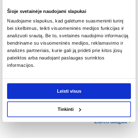
Aeratorius:
Taip
Šioje svetainėje naudojami slapukai
Naudojame slapukus, kad galėtume suasmeninti turinį
Galvutes tipas:
keramikos
bei skelbimus, teikti visuomeninės medijos funkcijas ir
analizuoti srautą. Be to, svetainės naudojimo informaciją
Lygintuvo tipas:
bendriname su visuomeninės medijos, reklamavimo ir
pastovus
analizės partneriais, kurie gali ją pridėti prie kitos jūsų
pateiktos arba naudojant paslaugas surinktos
Tarpai:
informacijos.
netaikoma
Serija:
City
Leisti visus
Surinkimo būdas:
Tinkinti
vieno prijungimo stovintis, vieno prijungimo
Žiūrėti daugiau >