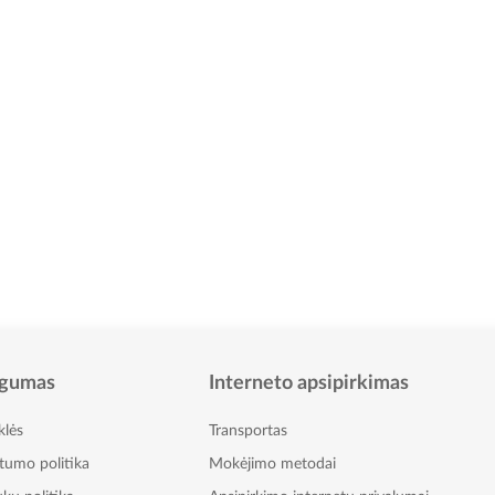
gumas
Interneto apsipirkimas
klės
Transportas
atumo politika
Mokėjimo metodai