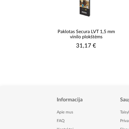
Paklotas Secura LVT 1,5 mm
vinilo plokštėms
31,17 €
Informacija
Sau
Apie mus
Taisy
FAQ
Priv