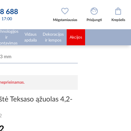
8 688
 - 17:00
Mėgstamiausias
Prisijungti
Krepšelis
hnologijos
Vidaus
Dekoracijos
ir
Akcijos
apdaila
ir lempos
ntavimas
0,3 mm
 neprieinamas.
štė Teksaso ąžuolas 4,2-
2
2