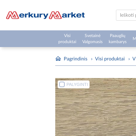
Visi
Svetainė
Paauglių
M
produktai
Valgomasis
kambarys
Pagrindinis
›
Visi produktai
›
V
PALYGINTI