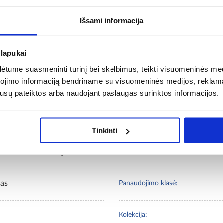
Išsami informacija
slapukai
tume suasmeninti turinį bei skelbimus, teikti visuomeninės medij
dojimo informaciją bendriname su visuomeninės medijos, reklamav
os jūsų pateiktos arba naudojant paslaugas surinktos informacijos.
– PVC vinilo branduolys
Storis [mm]:
Tinkinti
as artisan/baltas/juodas
M2 skaičius pakuotėje:
las
Panaudojimo klasė:
Kolekcija: