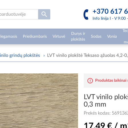
+370 617 6
Info linija I - V 9:00
Tec
Durys ir
iegamasis
Prieškambaris
Virtuvė
Sodas
Vonia
plokštės
mo
inilo grindų plokštės
›
LVT vinilo plokštė Teksaso ąžuolas 4,2-
Produktas laikinai
LVT vinilo plok
0,3 mm
Prekės kodas:
569136
17,49 € / m