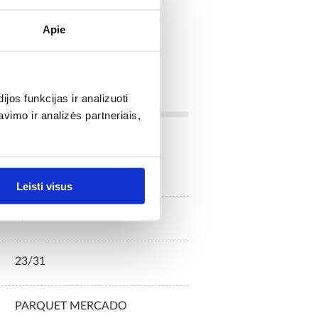
Apie
os funkcijas ir analizuoti
imo ir analizės partneriais,
4,2
Leisti visus
2,635
23/31
PARQUET MERCADO