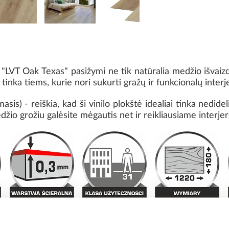
 "LVT Oak Texas" pasižymi ne tik natūralia medžio išvaizda
tinka tiems, kurie nori sukurti gražų ir funkcionalų interj
sis) - reiškia, kad ši vinilo plokštė idealiai tinka nedide
žio grožiu galėsite mėgautis net ir reikliausiame interjer