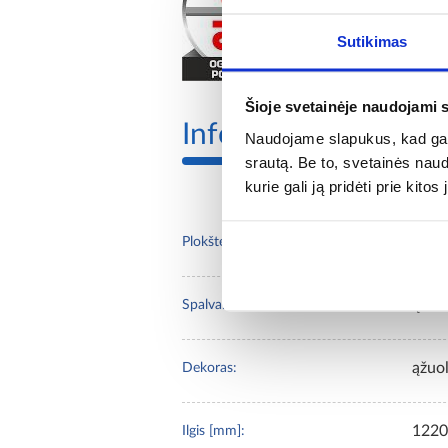
Sutikimas
Šioje svetainėje naudojami 
Informacija
Naudojame slapukus, kad galė
srautą. Be to, svetainės nau
kurie gali ją pridėti prie kit
LVT 
Plokštės konstrukcija:
ąžuol
Spalva:
ąžuo
Dekoras:
1220
Ilgis [mm]: