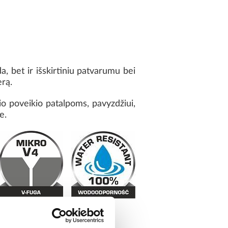
, bet ir išskirtiniu patvarumu bei
erą.
lio poveikio patalpoms, pavyzdžiui,
e.