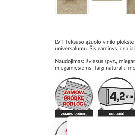
LVT Teksaso ąžuolo vinilo plokštė
universalumu. Šis gaminys idealiai 
Naudojimas: šviesus (pvz., miegama
miegamiesiems. Taigi natūraliu med