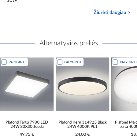
10W
Žiūrėti daugiau >
Alternatyvios prekės
PALYGINTI
PALYGINTI
PALYGINTI
Plafond Tartu 7900 LED
Plafond Kern 314925 Black
Plafond Ma
24W 30X30 Juoda
24W 4000K PL1
balta 40
49,75 €
24,00 €
18