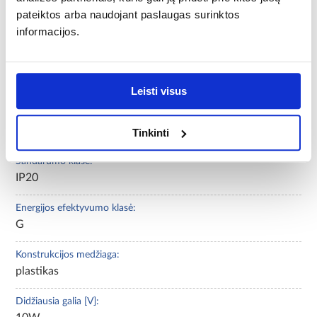
pateiktos arba naudojant paslaugas surinktos
Sriegis:
informacijos.
LED
Šviesos taškų skaičius:
1
Leisti visus
Apsaugos klasė:
I
Tinkinti
Sandarumo klasė:
IP20
Energijos efektyvumo klasė:
G
Konstrukcijos medžiaga:
plastikas
Didžiausia galia [V]: