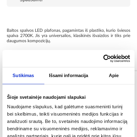
Baltos spalvos LED plafonas, pagamintas iš plastiko, kurio šviesos
spalva 2700K. Jis yra universalios, klasikinės išvaizdos ir tiks prie
daugumos kompozicijų.
Plafono skersmuo - 23 cm
Informacija
Sutikimas
Išsami informacija
Apie
Šviesi spalva:
2700K
Šioje svetainėje naudojami slapukai
Bendras šviesos srautas:
Naudojame slapukus, kad galėtume suasmeninti turinį
-
bei skelbimus, teikti visuomeninės medijos funkcijas ir
analizuoti srautą. Be to, svetainės naudojimo informaciją
Spalva:
bendriname su visuomeninės medijos, reklamavimo ir
baltas
analizės partneriais, kurie gali ją pridėti prie kitos jūsų