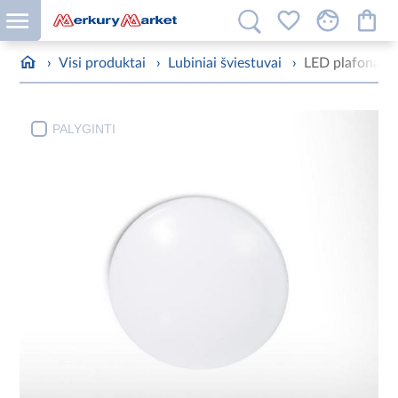
›
Visi produktai
›
Lubiniai šviestuvai
›
LED plafonas
PALYGINTI