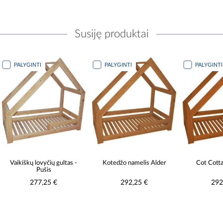
Susiję produktai
PALYGINTI
PALYGINTI
PALYGINTI
Vaikiškų lovyčių gultas -
Kotedžo namelis Alder
Cot Cott
Pušis
277,25 €
292,25 €
292