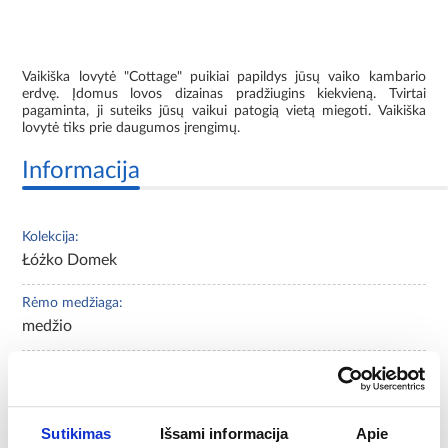
Vaikiška lovytė "Cottage" puikiai papildys jūsų vaiko kambario
erdvę. Įdomus lovos dizainas pradžiugins kiekvieną. Tvirtai
pagaminta, ji suteiks jūsų vaikui patogią vietą miegoti. Vaikiška
lovytė tiks prie daugumos įrengimų.
Informacija
Kolekcija:
Łóżko Domek
Rėmo medžiaga:
medžio
Asortimento tipas:
lova
Sutikimas
Išsami informacija
Apie
Čiužinio dydis [cm]: