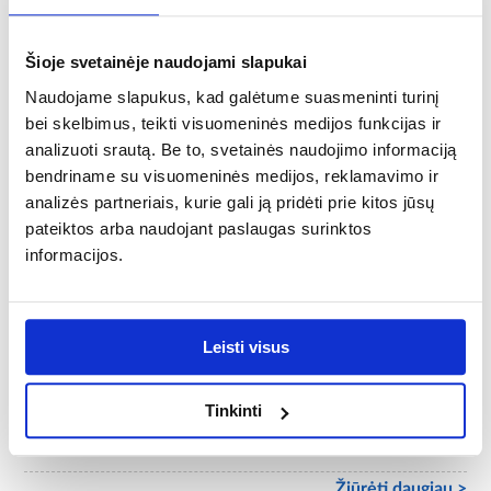
80x160
Minkštas:
Šioje svetainėje naudojami slapukai
NE
Naudojame slapukus, kad galėtume suasmeninti turinį
bei skelbimus, teikti visuomeninės medijos funkcijas ir
Svoris [kg]:
analizuoti srautą. Be to, svetainės naudojimo informaciją
25
bendriname su visuomeninės medijos, reklamavimo ir
analizės partneriais, kurie gali ją pridėti prie kitos jūsų
Reikalingas surinkimas:
pateiktos arba naudojant paslaugas surinktos
Taip
informacijos.
Rėmo matmenys:
80x160
Leisti visus
Miegamosios vietos plotis [cm]:
80
Tinkinti
Miegamosios vietos ilgis [cm]:
160
Žiūrėti daugiau >