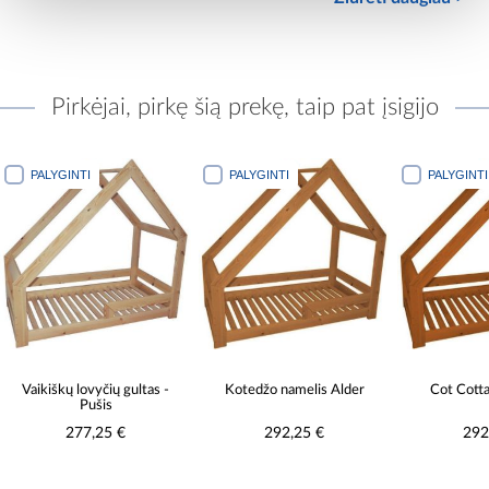
Pirkėjai, pirkę šią prekę, taip pat įsigijo
PALYGINTI
PALYGINTI
PALYGINTI
Vaikiškų lovyčių gultas -
Kotedžo namelis Alder
Cot Cott
Pušis
277,25 €
292,25 €
292