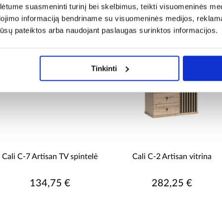
tume suasmeninti turinį bei skelbimus, teikti visuomeninės medij
dojimo informaciją bendriname su visuomeninės medijos, reklamav
os jūsų pateiktos arba naudojant paslaugas surinktos informacijos.
Tinkinti
Cali C-7 Artisan TV spintelė
Cali C-2 Artisan vitrina
134,75 €
282,25 €