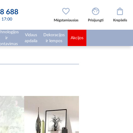
8 688
 - 17:00
Mėgstamiausias
Prisijungti
Krepšelis
hnologijos
Vidaus
Dekoracijos
ir
Akcijos
apdaila
ir lempos
ntavimas