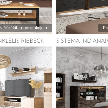
s žiūrėkite nuotraukoje
Pr
NKLELIS RIBBECK
SISTEMA INDIANAP