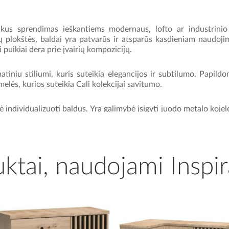
ikus sprendimas ieškantiems modernaus, lofto ar industrinio s
 plokštės, baldai yra patvarūs ir atsparūs kasdieniam naudoji
i puikiai dera prie įvairių kompozicijų.
atiniu stiliumi, kuris suteikia elegancijos ir subtilumo.
Papildo
lės, kurios suteikia Cali kolekcijai savitumo.
 individualizuoti baldus.
Yra galimybė įsigyti juodo metalo kojel
 individualius pageidavimus ir poreikius.
e leidžia visapusiškai įrengti svetainę.
Čia rasite praktiškų dydži
įdomi alternatyva tradicinei komodai, leidžianti optimaliai išna
ktai, naudojami Inspir
 vieta vertingiems daiktams ir dekoracijoms eksponuoti.
Televizo
ant tvarką.
Kolekcijoje esančios didelės spintos suteikia di
.
 stalviršiais – idealus sprendimas šeimoms ar dažniems svečiam