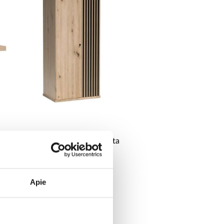
Cali C-1 amatininkų spinta
272,25 €
Apie