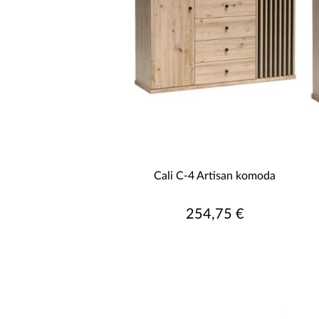
paviršių pagal žmonių skaičių prie stal
Cali kolekcijoje taip pat yra pakabin
staliukas yra nepamainomas elementas ki
Cali svetainės baldų kolekcijoje dera 
medžiagų, baldai yra patvarūs ir funk
galite sukurti unikalią erdvę, kuri atsp
Cali C-4 Artisan komoda
254,75 €