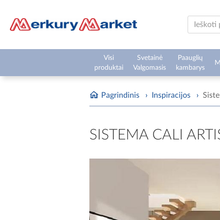
Visi
Svetainė
Paauglių
M
produktai
Valgomasis
kambarys
Pagrindinis
›
Inspiracijos
›
Siste
SISTEMA CALI ART