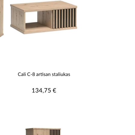
 joms pramoninio pobūdžio.
 ar kitiems smulkiems daiktams.
Kavos
su šeima ar draugais.
tymo galimybių.
Pagaminti iš kokybiškų
s formų ir personalizavimo galimybių
Cali C-8 artisan staliukas
134,75 €