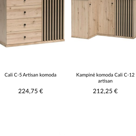
o.
Metalinės kojelės, padengtos milteliniu būdu juodai, suteikia
ama lentyna, kuri puikiai tiks kaip vieta knygoms, dekoracijoms
ekvienoje svetainėje, tai ideali vieta atsipalaiduoti ir susitikti 
modernus, palėpės ir industrinis stilius, siūlanti daugybę išdės
cionalūs, puikiai tinkantys kasdieniam naudojimui.
Dėl daugybė
indės individualų savininko stilių ir skonį.
Cali C-5 Artisan komoda
Kampinė komoda Cali C-12
artisan
224,75 €
212,25 €