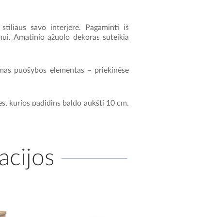
tiliaus savo interjere.
Pagaminti iš
mui.
Amatinio ąžuolo dekoras suteikia
mas puošybos elementas – priekinėse
es, kurios padidins baldo aukštį 10 cm.
ų komodų, kuriose puikiai tilps įvairūs
udoti erdvę.
acijos
riaus stovai leidžia estetiškai išdėstyti
delės talpos ir praktiškus sprendimus
s.
Jie leidžia lanksčiai reguliuoti stalo