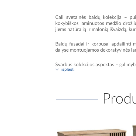
Cali svetainės baldų kolekcija – pu
kokybiškos laminuotos medžio drožlių
jiems natūralią ir malonią išvaizdą, kur
Baldų fasadai ir korpusai apdailinti m
dalyse montuojamos dekoratyvinės lame
Svarbus kolekcijos aspektas – galimybė
išplėsti
Dėl to baldus galėsite pritaikyti pagal
Cali kolekcijoje yra įvairių baldų, kuri
kasdieniai daiktai.
Kampinė komoda yra 
Produ
Vitrinos iš Cali kolekcijos yra puiki
erdvę po ekranu, tuo pačiu užtikrin
drabužiams ar kitiems daiktams laikyti
Ištraukiami stalai su stačiakampiais