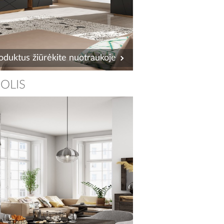
oduktus žiūrėkite nuotraukoje
OLIS