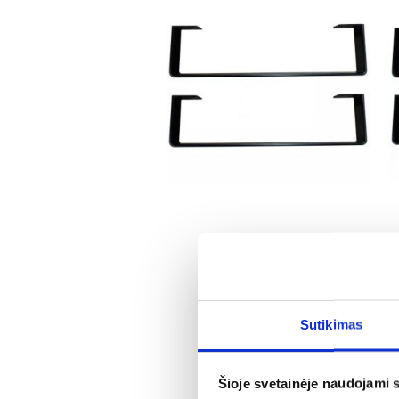
Kojos Cali C1, C8
37,25 €
Sutikimas
Šioje svetainėje naudojami 