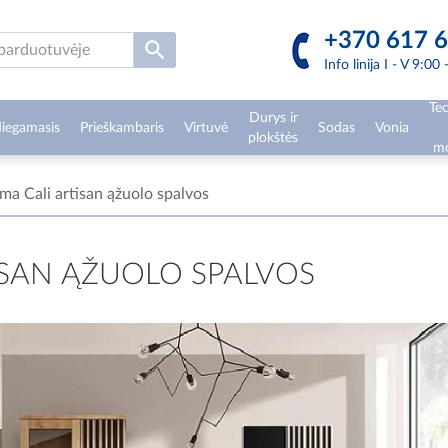
+370 617 6
Info linija I - V 9:00
Tec
Durys ir
iegamasis
Prieškambaris
Virtuvė
Sodas
Vonia
plokštės
mo
ma Cali artisan ąžuolo spalvos
ISAN ĄŽUOLO SPALVOS