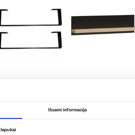
Cali kojos C2, C3, C4, C5, C6,
Lentyna Cali C-9 artisan
C7
32,25 €
44,75 €
Išsami informacija
slapukai