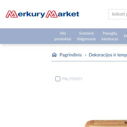
Visi
Svetainė
Paauglių
M
produktai
Valgomasis
kambarys
Pagrindinis
›
Dekoracijos ir lem
PALYGINTI