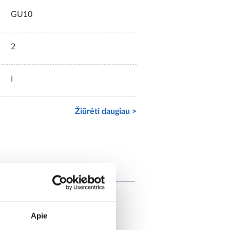
GU10
2
I
Žiūrėti daugiau >
at įsigijo
Apie