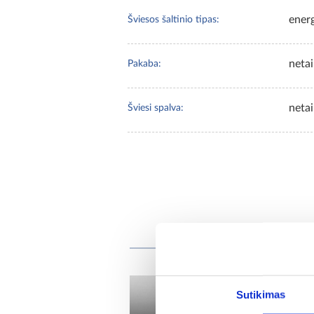
energ
Šviesos šaltinio tipas:
neta
Pakaba:
neta
Šviesi spalva:
Pirkėjai,
Sutikimas