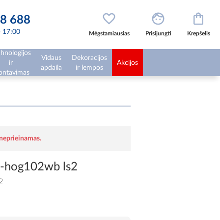
8 688
 - 17:00
Mėgstamiausias
Prisijungti
Krepšelis
hnologijos
Vidaus
Dekoracijos
ir
Akcijos
apdaila
ir lempos
ntavimas
 neprieinamas.
s-hog102wb ls2
2