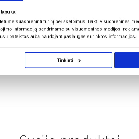
slapukai
tume suasmeninti turinį bei skelbimus, teikti visuomeninės medij
dojimo informaciją bendriname su visuomeninės medijos, reklamav
os jūsų pateiktos arba naudojant paslaugas surinktos informacijos.
Tinkinti