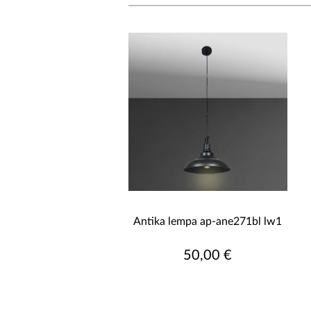
Antika lempa ap-ane271bl lw1
50,00 €