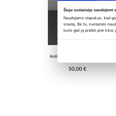
Šioje svetainėje naudojami 
Naudojame slapukus, kad galė
srautą. Be to, svetainės nau
kurie gali ją pridėti prie kit
Antika lempa ap-ane271bl lw1
50,00 €