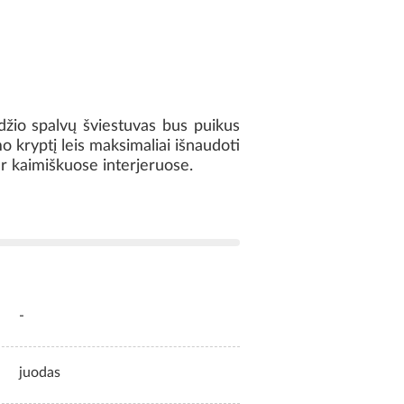
džio spalvų šviestuvas bus puikus
o kryptį leis maksimaliai išnaudoti
 ar kaimiškuose interjeruose.
-
juodas