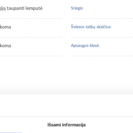
iją taupanti lemputė
Sriegis:
ikoma
Šviesos taškų skaičius:
ikoma
Apsaugos klasė:
 pirkę šią prekę, taip p
Išsami informacija