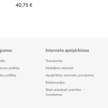
40,75 €
gumas
Interneto apsipirkimas
klės
Transportas
atumo politika
Mokėjimo metodai
kų politika
Apsipirkimo internetu privalumai
Reklamacijos
Teisė atsisakyti sutarties –
nurodymas