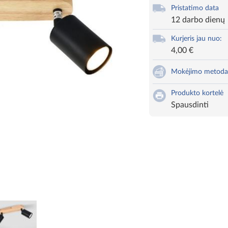
Pristatimo data
12 darbo dienų
Kurjeris jau nuo:
4,00 €
Mokėjimo metoda
Produkto kortelė
Spausdinti