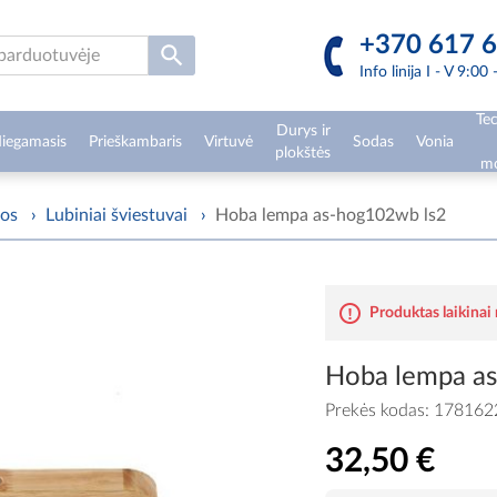
+370 617 6
Info linija I - V 9:00
Tec
Durys ir
iegamasis
Prieškambaris
Virtuvė
Sodas
Vonia
plokštės
mo
pos
›
Lubiniai šviestuvai
›
Hoba lempa as-hog102wb ls2
Produktas laikinai
Hoba lempa a
Prekės kodas:
178162
32,50 €