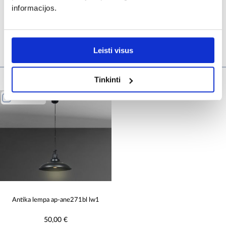
informacijos.
Žiūrėti daugiau >
Leisti visus
Pirkėjai, pirkę šią prekę, taip pat įsigijo
Tinkinti
PALYGINTI
Antika lempa ap-ane271bl lw1
50,00 €