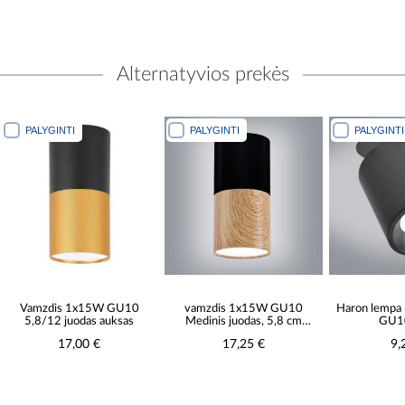
Alternatyvios prekės
PALYGINTI
PALYGINTI
5W GU10
vamzdis 1x15W GU10
Haron lempa 314192 Juoda
s auksas
Medinis juodas, 5,8 cm
GU10 LW1
skersmens
€
17,25 €
9,25 €