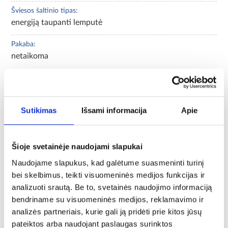
Šviesos šaltinio tipas:
energiją taupanti lemputė
Pakaba:
netaikoma
Šviesi spalva:
netaikoma
Sutikimas
Išsami informacija
Apie
Bendras šviesos srautas:
-
Spalva:
Šioje svetainėje naudojami slapukai
juodas
Naudojame slapukus, kad galėtume suasmeninti turinį
bei skelbimus, teikti visuomeninės medijos funkcijas ir
Sriegis:
analizuoti srautą. Be to, svetainės naudojimo informaciją
GU10
bendriname su visuomeninės medijos, reklamavimo ir
analizės partneriais, kurie gali ją pridėti prie kitos jūsų
Šviesos taškų skaičius:
pateiktos arba naudojant paslaugas surinktos
1