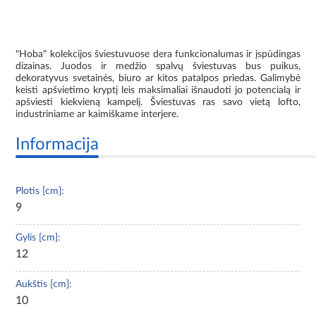
"Hoba" kolekcijos šviestuvuose dera funkcionalumas ir įspūdingas
dizainas. Juodos ir medžio spalvų šviestuvas bus puikus,
dekoratyvus svetainės, biuro ar kitos patalpos priedas. Galimybė
keisti apšvietimo kryptį leis maksimaliai išnaudoti jo potencialą ir
apšviesti kiekvieną kampelį. Šviestuvas ras savo vietą lofto,
industriniame ar kaimiškame interjere.
Informacija
Plotis [cm]:
9
Gylis [cm]:
12
Aukštis [cm]:
10