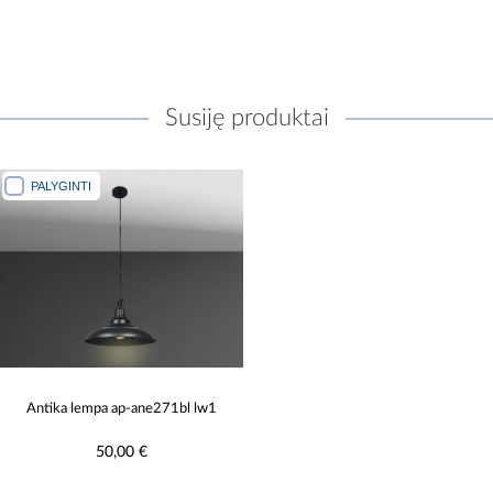
Susiję produktai
PALYGINTI
Antika lempa ap-ane271bl lw1
50,00 €