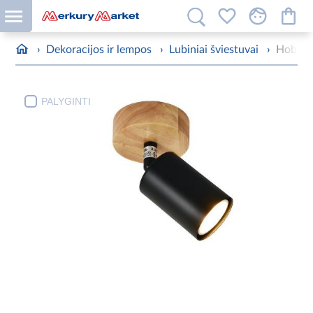
›
Dekoracijos ir lempos
›
Lubiniai šviestuvai
›
Hoba l
PALYGINTI