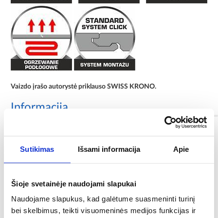
Vaizdo įrašo autorystė priklauso SWISS KRONO.
Informacija
Antistatiniai:
Sutikimas
Išsami informacija
Apie
NE
Spalva:
ąžuolas
Šioje svetainėje naudojami slapukai
Naudojame slapukus, kad galėtume suasmeninti turinį
Dekoras:
bei skelbimus, teikti visuomeninės medijos funkcijas ir
ąžuolas