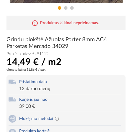
Produktas laikinai neprieinamas.
Grindų plokštė Ąžuolas Porter 8mm AC4
Parketas Mercado 34029
Prekės kodas:
5491112
14,49 € / m2
vieneto kaina
31,86 € / pak.
Pristatimo data
12 darbo dienų
Kurjeris jau nuo:
39,00 €
Mokėjimo metodai
Produkto kortelė