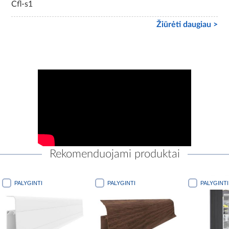
Cfl-s1
Žiūrėti daugiau >
Rekomenduojami produktai
PALYGINTI
PALYGINTI
PALYGINTI