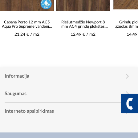
Cabana Porto 12 mm AC5
Riešutmedžio Newport 8
Grindų pl
Aqua Pro Supreme vandeniui
mm AC4 grindų plokštės
ąžuolas 8mm
atsparios grindų plokštės
37658
Mercad
21,24 € / m2
12,49 € / m2
14,49
K5758
Informacija
Saugumas
+370 617 68
Info linija I - V 9:00 - 
Interneto apsipirkimas