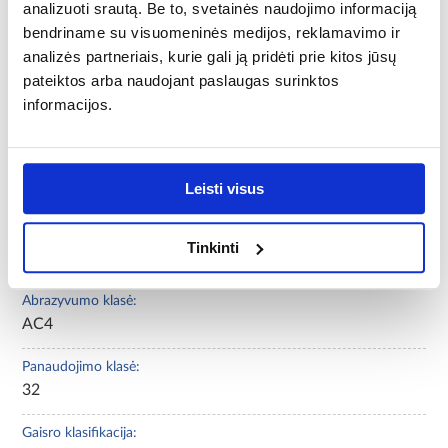
analizuoti srautą. Be to, svetainės naudojimo informaciją
bendriname su visuomeninės medijos, reklamavimo ir
Ilgis [mm]:
analizės partneriais, kurie gali ją pridėti prie kitos jūsų
1383
pateiktos arba naudojant paslaugas surinktos
Spalvų gama:
informacijos.
labai tamsus
Storis [mm]:
Leisti visus
8
M2 skaičius pakuotėje:
Tinkinti
2,199
Abrazyvumo klasė:
AC4
Panaudojimo klasė:
32
Gaisro klasifikacija: