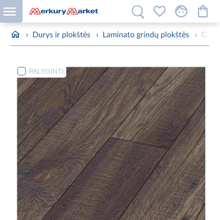
›
Durys ir plokštės
›
Laminato grindų plokštės
›
Grin
PALYGINTI