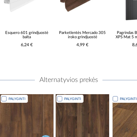
Esquero 601 grindjuostė
Parketlentės Mercado 305
Pagrindas 
balta
iroko grindjuostė
XPS Mat 5 
6,24 €
4,99 €
8,
Alternatyvios prekės
PALYGINTI
PALYGINTI
PALYGINTI