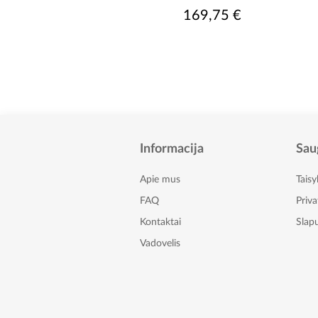
99,75 €
169,75 €
Informacija
Sau
Apie mus
Taisy
FAQ
Priv
Kontaktai
Slapu
Vadovelis