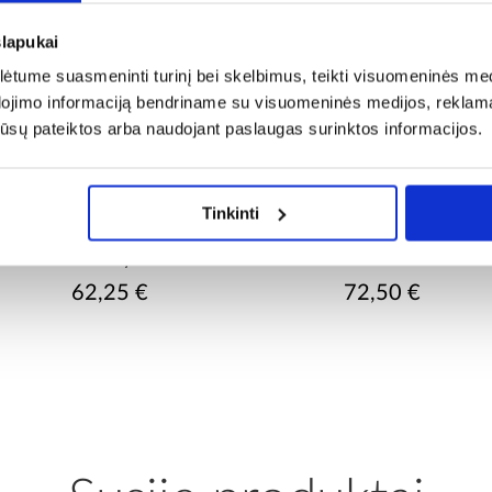
slapukai
tume suasmeninti turinį bei skelbimus, teikti visuomeninės medij
dojimo informaciją bendriname su visuomeninės medijos, reklamav
os jūsų pateiktos arba naudojant paslaugas surinktos informacijos.
Tinkinti
Glamour juodas vieno sverto
Bidet maišytuvas Glamour
dušo maišytuvas
Black
62,25 €
72,50 €