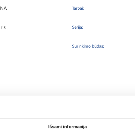
ENA
Tarpai:
ris
Serija:
Surinkimo būdas:
 pirkę šią prekę, taip p
Išsami informacija