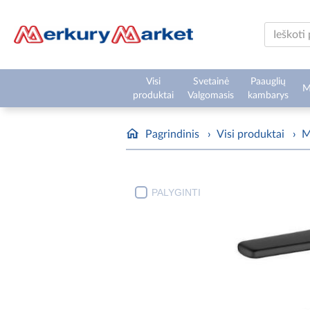
Visi
Svetainė
Paauglių
M
produktai
Valgomasis
kambarys
Pagrindinis
›
Visi produktai
›
M
PALYGINTI