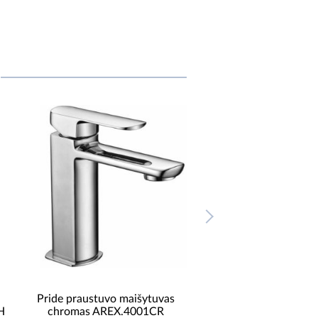
Pride praustuvo maišytuvas
Praustuvo maišytuvas
H
chromas AREX.4001CR
juodas Parma