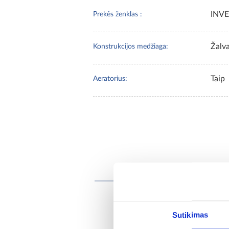
INV
Prekės ženklas :
Žalva
Konstrukcijos medžiaga:
Taip
Aeratorius:
Pirkėjai,
Sutikimas