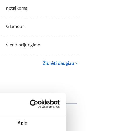
netaikoma
Glamour
vieno prijungimo
Žiūrėti daugiau >
at įsigijo
Apie