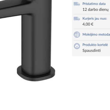
Pristatimo data
12 darbo dienų
Kurjeris jau nuo:
4,00 €
Mokėjimo metoda
Produkto kortelė
Spausdinti