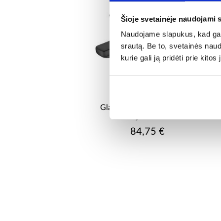
Šioje svetainėje naudojami 
Naudojame slapukus, kad galė
srautą. Be to, svetainės nau
kurie gali ją pridėti prie kit
Glamour vonios maišytuvas
juodas
84,75 €