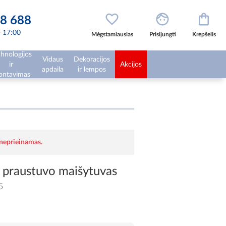
8 688
 - 17:00
Mėgstamiausias
Prisijungti
Krepšelis
hnologijos
Vidaus
Dekoracijos
ir
Akcijos
apdaila
ir lempos
ntavimas
 neprieinamas.
 praustuvo maišytuvas
5