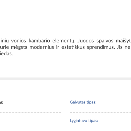
dinių vonios kambario elementų. Juodos spalvos maišyt
kurie mėgsta modernius ir estetiškus sprendimus. Jis ne t
iedas.
as
Galvutes tipas:
Lygintuvo tipas: