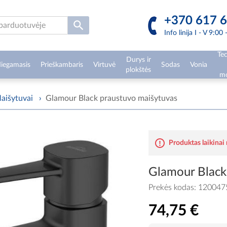
+370 617 6
Info linija I - V 9:00
Tec
Durys ir
iegamasis
Prieškambaris
Virtuvė
Sodas
Vonia
plokštės
mo
aišytuvai
›
Glamour Black praustuvo maišytuvas
Produktas laikinai
Glamour Black
Prekės kodas:
120047
74,75 €