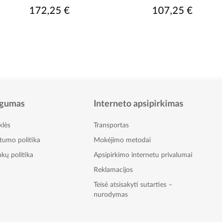
chromas
172,25 €
107,25 €
gumas
Interneto apsipirkimas
klės
Transportas
atumo politika
Mokėjimo metodai
kų politika
Apsipirkimo internetu privalumai
Reklamacijos
Teisė atsisakyti sutarties –
nurodymas