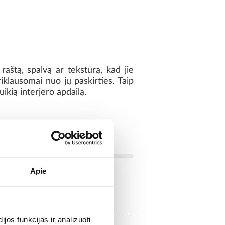
aštą, spalvą ar tekstūrą, kad jie
priklausomai nuo jų paskirties. Taip
ikią interjero apdailą.
Apie
NE
os funkcijas ir analizuoti