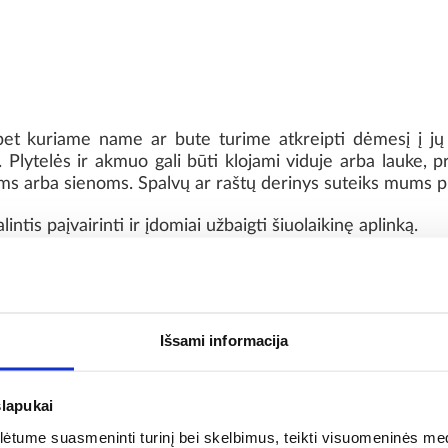
et kuriame name ar bute turime atkreipti dėmesį į jų r
ų. Plytelės ir akmuo gali būti klojami viduje arba lauke, 
dims arba sienoms. Spalvų ar raštų derinys suteiks mums pu
ntis paįvairinti ir įdomiai užbaigti šiuolaikinę aplinką.
Išsami informacija
o
Impregnavimas:
slapukai
tume suasmeninti turinį bei skelbimus, teikti visuomeninės medij