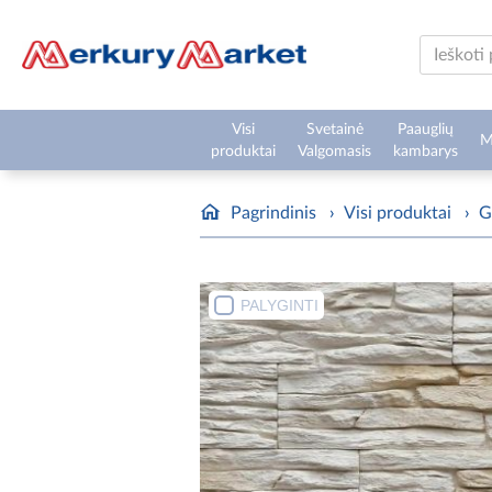
Visi
Svetainė
Paauglių
M
produktai
Valgomasis
kambarys
Pagrindinis
›
Visi produktai
›
G
PALYGINTI