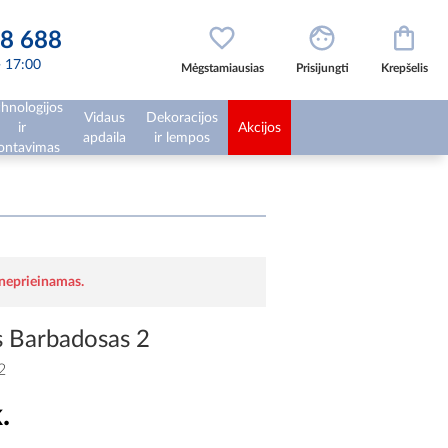
8 688
 - 17:00
Mėgstamiausias
Prisijungti
Krepšelis
hnologijos
Vidaus
Dekoracijos
ir
Akcijos
apdaila
ir lempos
ntavimas
 neprieinamas.
s Barbadosas 2
2
.