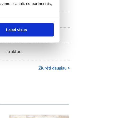
netaikoma
imo ir analizės partneriais,
gipsas
Leisti visus
NE
struktura
Žiūrėti daugiau >