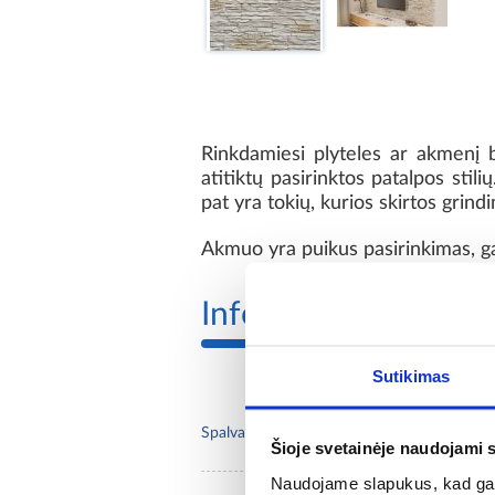
Rinkdamiesi plyteles ar akmenį b
atitiktų pasirinktos patalpos stili
pat yra tokių, kurios skirtos grin
Akmuo yra puikus pasirinkimas, gali
Informacija
Sutikimas
krem
Spalva:
Šioje svetainėje naudojami 
Naudojame slapukus, kad galė