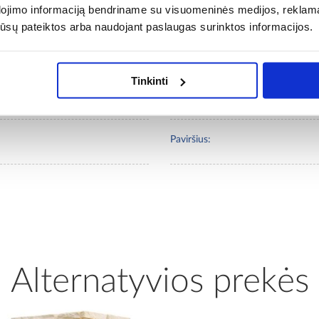
Abrazyvumo klasė:
dojimo informaciją bendriname su visuomeninės medijos, reklamav
os jūsų pateiktos arba naudojant paslaugas surinktos informacijos.
Konstrukcijos medžiaga:
Tinkinti
Atsparumas šalčiui:
Paviršius:
Alternatyvios prekės