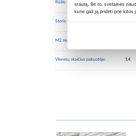
I
Rūšis:
srautą. Be to, svetainės nau
kurie gali ją pridėti prie kit
1,8
Storis (cm):
0,48
M2 skaičius pakuotėje:
14
Vienetų skaičius pakuotėje: