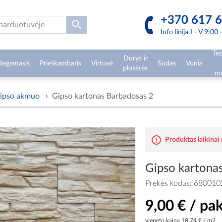
+370 617 6
Info linija I - V 9:00
Tec
Durys ir
iegamasis
Prieškambaris
Virtuvė
Sodas
Vonia
plokštės
mo
ipso akmuo
›
Gipso kartonas Barbadosas 2
Produktas laikinai
Gipso kartona
Prekės kodas:
680010
9,00 € / pak
vieneto kaina
18,74 € / m2