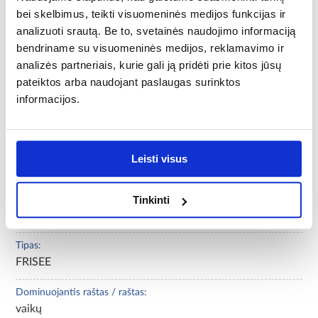
Spalva:
bei skelbimus, teikti visuomeninės medijos funkcijas ir
geltona
analizuoti srautą. Be to, svetainės naudojimo informaciją
bendriname su visuomeninės medijos, reklamavimo ir
Ilgis [mm]:
analizės partneriais, kurie gali ją pridėti prie kitos jūsų
1500
pateiktos arba naudojant paslaugas surinktos
informacijos.
Kilmės šalis:
Turkija
Dydis:
Leisti visus
mažas
Audimo būdas:
Tinkinti
Mašininiu būdu
Tipas:
FRISEE
Dominuojantis raštas / raštas:
vaikų