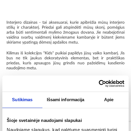
Interjero dizainas - tai aksesuarai, kurie apibrėžia mūsų interjero
stilių ir charakterį. Priedai gali atspindėti mūsų skonį, pomėgius
arba būti sentimentali mylimo žmogaus dovana. Jie neabejotinai
vaidina svarbų vaidmenį kiekviename kambaryje ir būtent jiems
skiriame ypatingą dėmesį apdailos metu.
Kilimas iš kolekcijos "Kids" puikiai papildys jūsų vaiko kambarį. Jis
bus ne tik jaukus dekoratyvinis elementas, bet ir praktiškas
priedas, kuris apsaugos jūsų grindis nuo pažeidimų kasdienio
naudojimo metu.
Kilimas pagamintas iš aukštos kokybės polipropileno verpalų,
kurie užtikrina ne tik patogumą naudojant, bet ir išlaiko kilimą
švarų. Kilimas "Kids" yra elektrostatinis, todėl jį lengva siurbti ir jis
atsparus kandims. Jis taip pat pasižymi labai geru šilumos
laidumu, o tai reiškia, kad jį galima sėkmingai naudoti patalpose
Sutikimas
Išsami informacija
Apie
su grindiniu šildymu.
Informacija
Šioje svetainėje naudojami slapukai
Naudojame slapukus, kad galėtume suasmeninti turinį