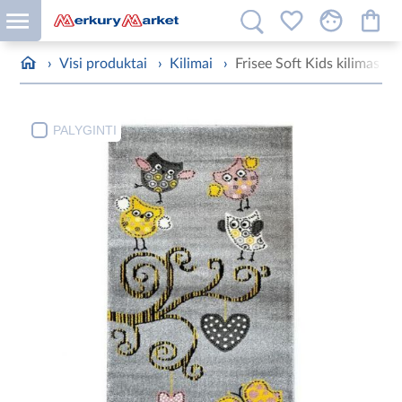
›
Visi produktai
›
Kilimai
›
Frisee Soft Kids kilimas 0
PALYGINTI