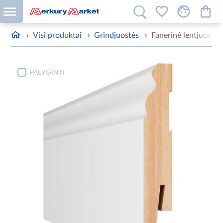
›
Visi produktai
›
Grindjuostės
›
Fanerinė lentjuostė
PALYGINTI