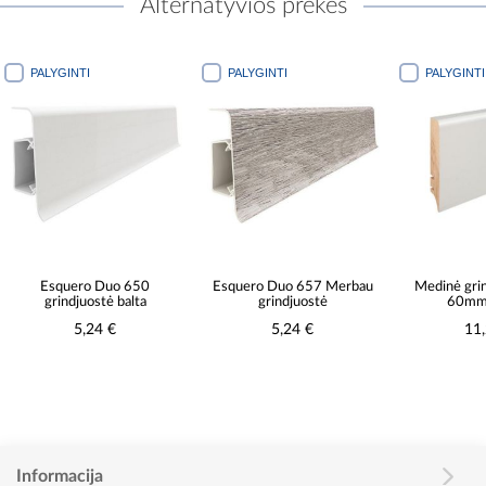
Alternatyvios prekės
PALYGINTI
PALYGINTI
PALYGINTI
Esquero Duo 650
Esquero Duo 657 Merbau
Medinė grin
grindjuostė balta
grindjuostė
60mm
5,24 €
5,24 €
11
Informacija