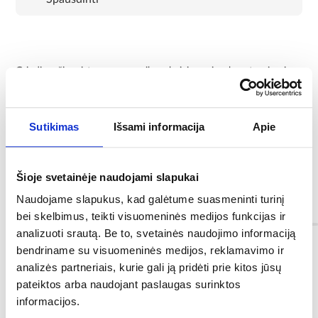
Grindjuosčių sistema yra puikus baigiamasis akcentas ir sienų
apsauga nuo nešvarumų.
Papildoma informacija: medžiaga: MDF
grindjuostės laminato plokštėms: taip
Sutikimas
Išsami informacija
Apie
grindjuostės vinilo plokštėms: taip
grindjuostės medinėms plokštėms: taip
grindjuostės lanksčioms grindų dangoms: ne
grindjuostės kiliminėms dangoms: ne
Šioje svetainėje naudojami slapukai
Naudojame slapukus, kad galėtume suasmeninti turinį
Informacija
bei skelbimus, teikti visuomeninės medijos funkcijas ir
analizuoti srautą. Be to, svetainės naudojimo informaciją
bendriname su visuomeninės medijos, reklamavimo ir
Dekoras:
analizės partneriais, kurie gali ją pridėti prie kitos jūsų
balta
pateiktos arba naudojant paslaugas surinktos
informacijos.
Ilgis [mm]: