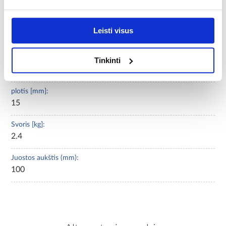
2400
Spalvų gama:
Leisti visus
labai šviesi
Surinkimo būdas:
Tinkinti
sagtys/klijavimas
plotis [mm]:
15
Svoris [kg]:
2.4
Juostos aukštis (mm):
100