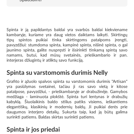
Spinta ir ją papildantys baldai yra svarbūs baldai kiekviename
kambaryje, kuriame yra daug vietos daiktams laikyti. Skirtingų
tipų spintos puikiai tinka skirtingoms patalpoms įrengti,
pavyzdžiui: stumdoma spinta, kampinė spinta, nišinė spinta, o gal
jaunimo spinta, galite nuspręsti ir išsirinkti tinkamą spintą savo
namams, butui, kad mūsų svetainės, prieškambario ir pan.
interjeras džiugintų ir atliktų savo funkciją.
Spinta su varstomomis durimis Nelly
Grafito ir ąžuolo spalvos spinta su varstomomis durimis "Artisan"
yra pasiūlymas svetainei, tačiau ji ras savo vietą ir kitose
patalpose, pavyzdžiui, - prieškambaryje ar drabužinėje. Gamybos
medžiaga - laminuota plokštė. Spinta turi lentynas ir drabužių
kabyklą. Šiuolaikinis baldo stilius patiks visiems, ieškantiems
elegantiškų, klasikinių ir modernių baldų. Ji puikiai derės prie
daugumos interjero detalių. Sukurta taip, kad ją būtų galima
surinkti patiems. Baldas skirtas surinkti patiems.
Spinta ir jos priedai