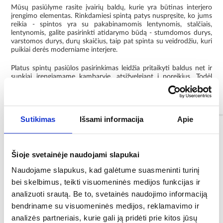
Mūsų pasiūlyme rasite įvairių baldų, kurie yra būtinas interjero
įrengimo elementas. Rinkdamiesi spintą patys nuspręsite, ko jums
reikia - spintos yra su pakabinamomis lentynomis, stalčiais,
lentynomis, galite pasirinkti atidarymo būdą - stumdomos durys,
varstomos durys, durų skaičius, taip pat spinta su veidrodžiu, kuri
puikiai derės moderniame interjere.
Platus spintų pasiūlos pasirinkimas leidžia pritaikyti baldus net ir
sunkiai įrengiamame kambaryje, atsižvelgiant į poreikius. Todėl
verta peržvelgti visą pasiūlymą ir išsirinkti savo svajonių spintą!
Informacija
Sutikimas
Išsami informacija
Apie
Spalva:
grafitas/artisan
Šioje svetainėje naudojami slapukai
Naudojame slapukus, kad galėtume suasmeninti turinį
Papildoma informacija:
bei skelbimus, teikti visuomeninės medijos funkcijas ir
Dekoratyvinės juostelės iš MDF plokštės, skirtos
savarankiškam surinkimui
analizuoti srautą. Be to, svetainės naudojimo informaciją
bendriname su visuomeninės medijos, reklamavimo ir
Kolekcija:
analizės partneriais, kurie gali ją pridėti prie kitos jūsų