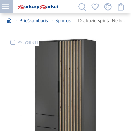
›
Prieškambaris
›
Spintos
›
Drabužių spinta Nelly 2d 
PALYGINTI