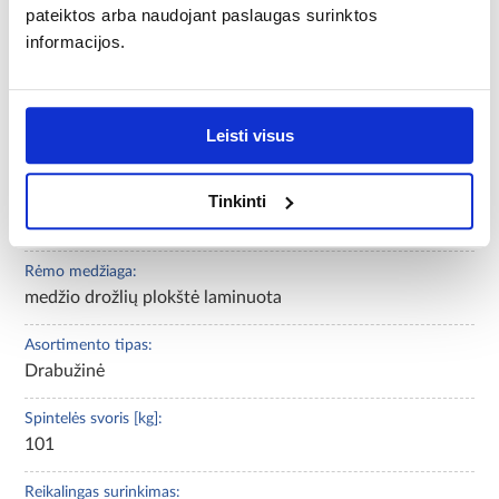
Nelly
pateiktos arba naudojant paslaugas surinktos
informacijos.
Priekinių dalių spalva:
grafitas/ąžuolas artisan
Korpuso spalva:
Leisti visus
grafitas
Fasado medžiaga:
Tinkinti
medžio drožlių plokštė laminuota
Rėmo medžiaga:
medžio drožlių plokštė laminuota
Asortimento tipas:
Drabužinė
Spintelės svoris [kg]:
101
Reikalingas surinkimas: