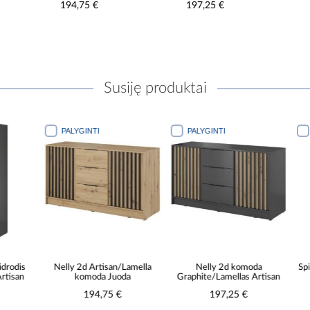
194,75 €
197,25 €
274
Susiję produktai
PALYGINTI
PALYGINTI
PALYGINTI
Nelly 2d Artisan/Lamella
Nelly 2d komoda
Spinta Nelly
komoda Juoda
Graphite/Lamellas Artisan
Ar
194,75 €
197,25 €
274