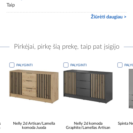
Taip
Žiūrėti daugiau >
Pirkėjai, pirkę šią prekę, taip pat įsigijo
PALYGINTI
PALYGINTI
PALYGINTI
Nelly 2d Artisan/Lamella
Nelly 2d komoda
Spinta Nelly
komoda Juoda
Graphite/Lamellas Artisan
Ar