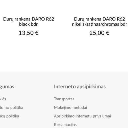
Durų rankena DARO R62
Durų rankena DARO R62
black bdr
nikelis/satinas/chromas bdr
13,50 €
25,00 €
gumas
Interneto apsipirkimas
klės
Transportas
atumo politika
Mokėjimo metodai
kų politika
Apsipirkimo internetu privalumai
Reklamacijos