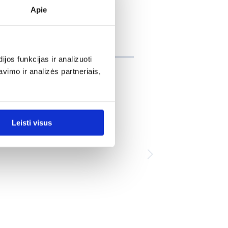
Apie
tai
os funkcijas ir analizuoti
imo ir analizės partneriais,
Leisti visus