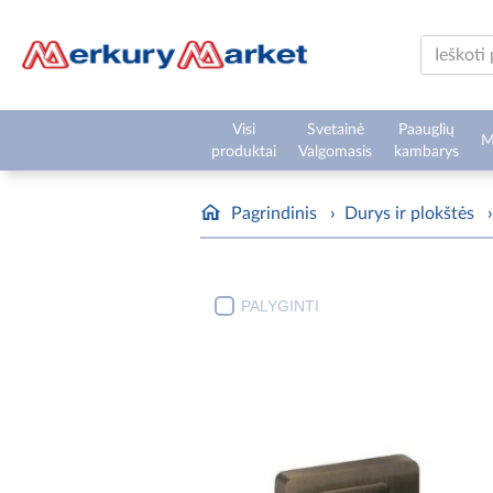
Visi
Svetainė
Paauglių
M
produktai
Valgomasis
kambarys
Pagrindinis
›
Durys ir plokštės
›
PALYGINTI