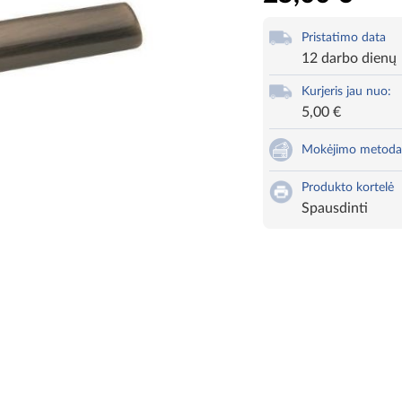
Pristatimo data
12 darbo dienų
Kurjeris jau nuo:
5,00 €
Mokėjimo metoda
Produkto kortelė
Spausdinti