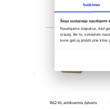
Sutikimas
Šioje svetainėje naudojami 
Re
Naudojame slapukus, kad galė
srautą. Be to, svetainės nau
kurie gali ją pridėti prie kit
R62 KL antikvarinis žalvaris