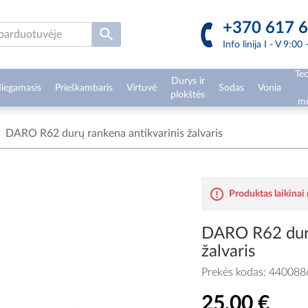
+370 617 6
Info linija I - V 9:00
Tec
Durys ir
iegamasis
Prieškambaris
Virtuvė
Sodas
Vonia
plokštės
mo
DARO R62 durų rankena antikvarinis žalvaris
Produktas laikinai
DARO R62 durų
žalvaris
Prekės kodas:
440088
25,00 €