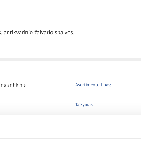
antikvarinio žalvario spalvos.
ris antikinis
Asortimento tipas:
Taikymas:
atinė rozetė
Svoris [kg]: