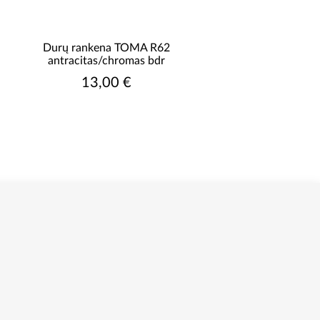
Durų rankena TOMA R62
Durų rankena TOM
antracitas/chromas bdr
black bdr
13,00 €
12,50 €