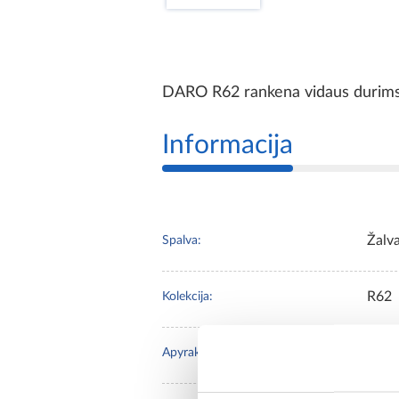
DARO R62 rankena vidaus durims, 
Informacija
Žalva
Spalva:
R62
Kolekcija:
kvadr
Apyraktės forma: