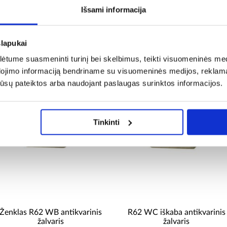
Išsami informacija
slapukai
komenduojami produk
tume suasmeninti turinį bei skelbimus, teikti visuomeninės medij
dojimo informaciją bendriname su visuomeninės medijos, reklamav
os jūsų pateiktos arba naudojant paslaugas surinktos informacijos.
Tinkinti
Ženklas R62 WB antikvarinis
R62 WC iškaba antikvarinis
žalvaris
žalvaris