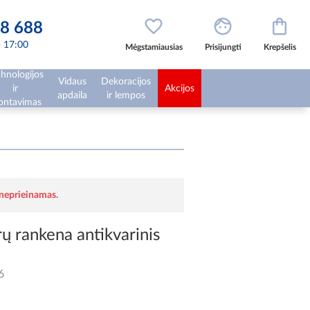
8 688
 - 17:00
Mėgstamiausias
Prisijungti
Krepšelis
hnologijos
Vidaus
Dekoracijos
ir
Akcijos
apdaila
ir lempos
ntavimas
 neprieinamas.
 rankena antikvarinis
6