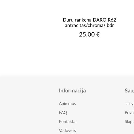
 rankena AGNES R62
Durų rankena DARO R62
io/satino/chromo bdr
antracitas/chromas bdr
22,50 €
25,00 €
Informacija
Sau
Apie mus
Taisy
FAQ
Priv
Kontaktai
Slapu
Vadovelis