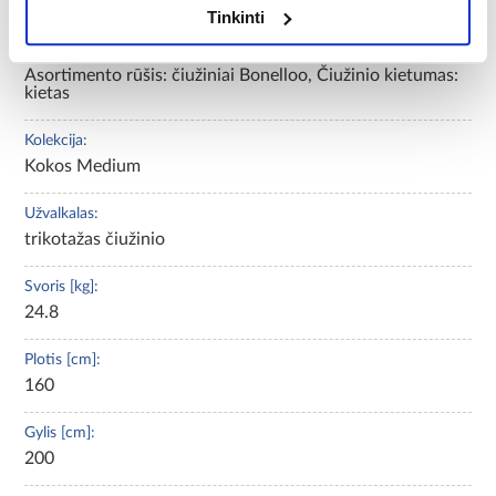
160x200, 160x200
Tinkinti
Papildoma informacija:
Asortimento rūšis: čiužiniai Bonelloo, Čiužinio kietumas:
kietas
Kolekcija:
Kokos Medium
Užvalkalas:
trikotažas čiužinio
Svoris [kg]:
24.8
Plotis [cm]:
160
Gylis [cm]:
200