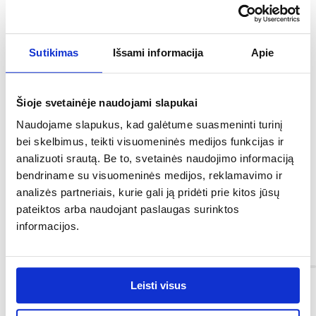
Sutikimas
Išsami informacija
Apie
Įnašas: pagamintas iš bonelinių spyruoklių, pagamintų iš aukštos
kokybės 2,2 mm vielos. Vienpusis čiužinys iš vienos pusės
aptrauktas latekso kokoso plokšte, poliuretano putomis T25-15
mm ir apmušalo pertvara, o iš kitos pusės - apmušalo pertvaros ir
Šioje svetainėje naudojami slapukai
poliuretano putų T25-20 mm sluoksniu su padidintu
spyruokliuojamumu. Dvipusis čiužinys aptrauktas latekso kokoso
Naudojame slapukus, kad galėtume suasmeninti turinį
plokšte, T25-15 mm putplasčiu ir apmušalų pertvara. užvalkalas:
pagamintas iš apmušalų audinio (62 % polipropileno, 38 %
bei skelbimus, teikti visuomeninės medijos funkcijas ir
poliesterio) - iš abiejų pusių dygsniuotas 80 g/m2 antialerginio
analizuoti srautą. Be to, svetainės naudojimo informaciją
avikailio. Ypatingos savybės: kietas čiužinys dėl lateksuotos
kokosų plokštės. Reikalingas NV elastingas rėmas su atitinkamu
bendriname su visuomeninės medijos, reklamavimo ir
atstumu tarp skersinių: pavyzdžiui, "Birkflex Duoflex", "Twinflex",
analizės partneriais, kurie gali ją pridėti prie kitos jūsų
"Trioflex", "Twinpack".
pateiktos arba naudojant paslaugas surinktos
Čiužinio kietumas: kietas
informacijos.
Informacija
Leisti visus
Čiužinio dydis [cm]: