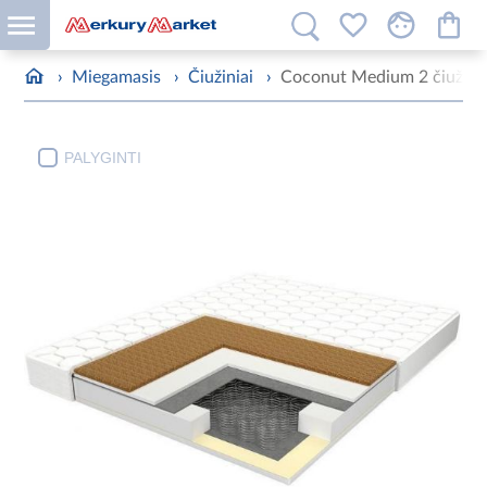
›
Miegamasis
›
Čiužiniai
›
Coconut Medium 2 čiužin
PALYGINTI