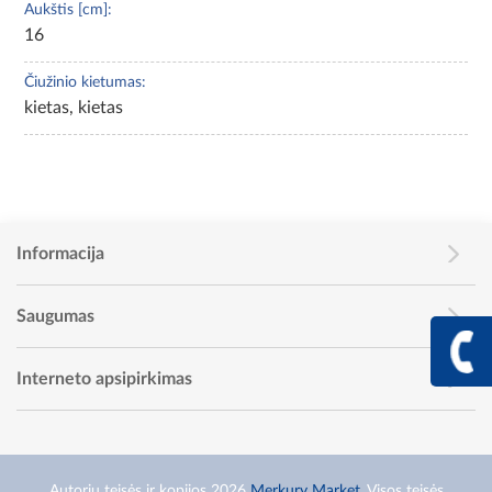
Aukštis [cm]:
16
Čiužinio kietumas:
kietas, kietas
Informacija
Saugumas
+370 617 68
Info linija I - V 9:00 - 
Interneto apsipirkimas
Autorių teisės ir kopijos 2026
Merkury Market
. Visos teisės