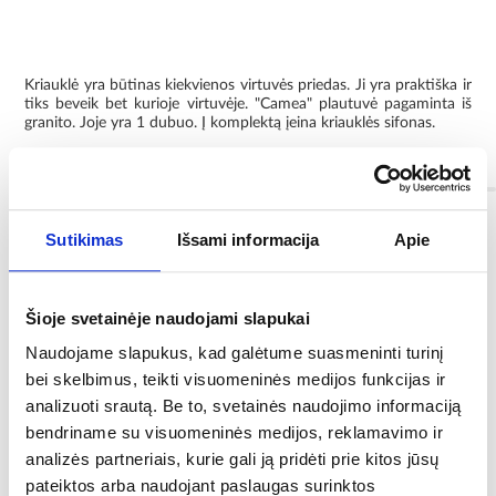
Kriauklė yra būtinas kiekvienos virtuvės priedas. Ji yra praktiška ir
tiks beveik bet kurioje virtuvėje. "Camea" plautuvė pagaminta iš
granito. Joje yra 1 dubuo. Į komplektą įeina kriauklės sifonas.
Informacija
Sutikimas
Išsami informacija
Apie
Spalva:
karbon
Šioje svetainėje naudojami slapukai
Kolekcija:
Camea
Naudojame slapukus, kad galėtume suasmeninti turinį
bei skelbimus, teikti visuomeninės medijos funkcijas ir
Paviršiaus spalva:
analizuoti srautą. Be to, svetainės naudojimo informaciją
karbon
bendriname su visuomeninės medijos, reklamavimo ir
analizės partneriais, kurie gali ją pridėti prie kitos jūsų
Skyrius / kanalizacija:
pateiktos arba naudojant paslaugas surinktos
1 kamera