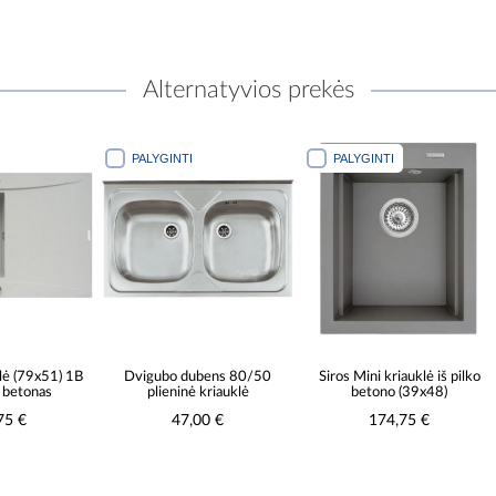
Alternatyvios prekės
PALYGINTI
PALYGINTI
klė (79x51) 1B
Dvigubo dubens 80/50
Siros Mini kriauklė iš pilko
 betonas
plieninė kriauklė
betono (39x48)
75 €
47,00 €
174,75 €