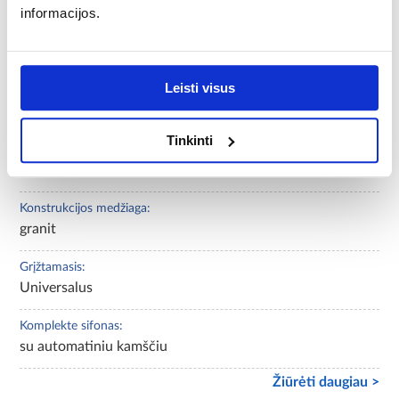
informacijos.
Forma:
stačiakampė
Leisti visus
Ilgis:
50
Tinkinti
Prekės ženklas :
PYRAMIS
Konstrukcijos medžiaga:
granit
Grįžtamasis:
Universalus
Komplekte sifonas:
su automatiniu kamščiu
Žiūrėti daugiau >