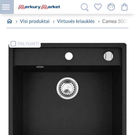
›
Visi produktai
›
Virtuvės kriauklės
›
Camea 500X530 
PALYGINTI