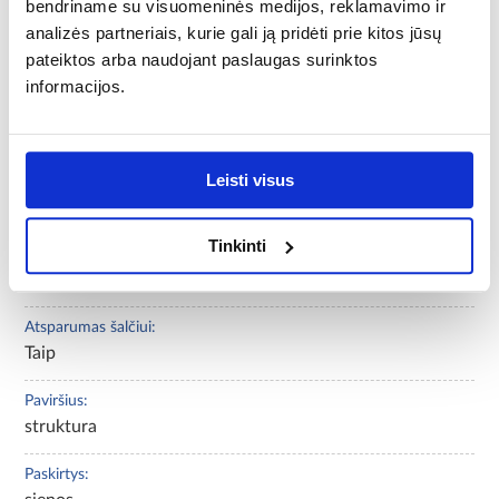
bendriname su visuomeninės medijos, reklamavimo ir
analizės partneriais, kurie gali ją pridėti prie kitos jūsų
M2 skaičius pakuotėje:
0,42
pateiktos arba naudojant paslaugas surinktos
informacijos.
Impregnavimas:
NE
Leisti visus
Abrazyvumo klasė:
netaikoma
Tinkinti
Konstrukcijos medžiaga:
betono
Atsparumas šalčiui:
Taip
Paviršius:
struktura
Paskirtys: