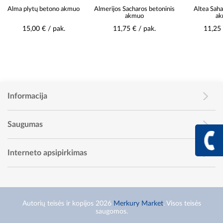
Almerijos Sacharos betoninis
Altea Sahara betoninis
Arsele Carb
akmuo
akmuo
11,75 € / pak.
11,25 € / pak.
9,25
Informacija
Saugumas
+370 617 68
Info linija I - V 9:00 - 
Interneto apsipirkimas
Autorių teisės ir kopijos 2026
Merkury Market
. Visos teisės
saugomos.