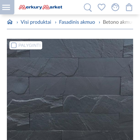
›
Visi produktai
›
Fasadinis akmuo
›
Betono akmuo M
PALYGINTI