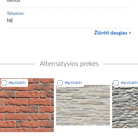
sienos
Taisymas:
NE
Žiūrėti daugiau >
Alternatyvios prekės
PALYGINTI
PALYGINTI
PALYGIN