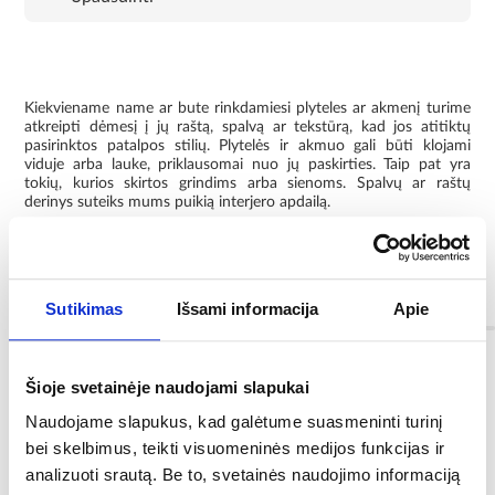
Kiekviename name ar bute rinkdamiesi plyteles ar akmenį turime
atkreipti dėmesį į jų raštą, spalvą ar tekstūrą, kad jos atitiktų
pasirinktos patalpos stilių. Plytelės ir akmuo gali būti klojami
viduje arba lauke, priklausomai nuo jų paskirties. Taip pat yra
tokių, kurios skirtos grindims arba sienoms. Spalvų ar raštų
derinys suteiks mums puikią interjero apdailą.
Akmuo yra puikus pasirinkimas, galintis paįvairinti ir įdomiai
užbaigti šiuolaikinę aplinką.
Informacija
Sutikimas
Išsami informacija
Apie
Spalva:
Šioje svetainėje naudojami slapukai
juodas
Naudojame slapukus, kad galėtume suasmeninti turinį
bei skelbimus, teikti visuomeninės medijos funkcijas ir
Rūšis:
analizuoti srautą. Be to, svetainės naudojimo informaciją
I