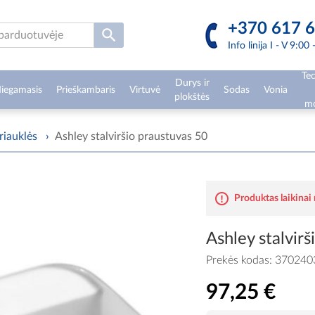
+370 617 6
Info linija I - V 9:00
Tec
Durys ir
iegamasis
Prieškambaris
Virtuvė
Sodas
Vonia
plokštės
mo
riauklės
›
Ashley stalviršio praustuvas 50
Produktas laikinai
Ashley stalvir
Prekės kodas:
370240
97,25 €