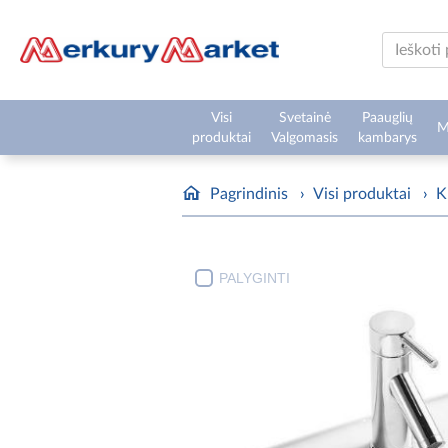
Visi
Svetainė
Paauglių
M
produktai
Valgomasis
kambarys
Pagrindinis
›
Visi produktai
›
K
PALYGINTI