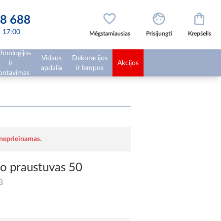
8 688
 - 17:00
Mėgstamiausias
Prisijungti
Krepšelis
hnologijos
Vidaus
Dekoracijos
ir
Akcijos
apdaila
ir lempos
ntavimas
 neprieinamas.
šio praustuvas 50
3