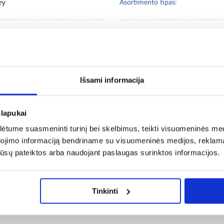
ey
Asortimento tipas:
A MERCADO
Praustuvo tvirtinimo tipas:
mika
Plotis [cm]:
Išsami informacija
Gylis [cm]:
slapukai
tume suasmeninti turinį bei skelbimus, teikti visuomeninės medij
dojimo informaciją bendriname su visuomeninės medijos, reklamav
os jūsų pateiktos arba naudojant paslaugas surinktos informacijos.
komenduojami produk
Tinkinti