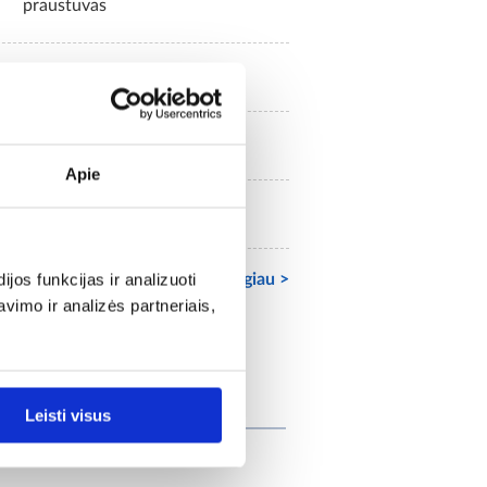
praustuvas
stalviršinė
50.5
Apie
13.5
os funkcijas ir analizuoti
Žiūrėti daugiau >
imo ir analizės partneriais,
tai
Leisti visus