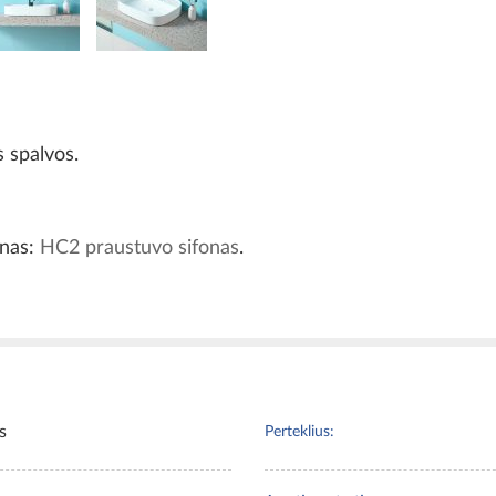
s spalvos.
onas:
HC2 praustuvo sifonas
.
s
Perteklius: