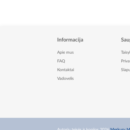
Informacija
Sau
Apie mus
Taisy
FAQ
Priv
Kontaktai
Slapu
Vadovelis
Autorių teisės ir kopijos 2026
Merkury M