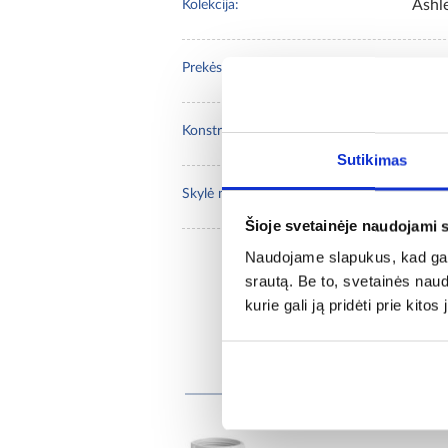
Ashl
Kolekcija:
AQU
Prekės ženklas :
cera
Konstrukcijos medžiaga:
Sutikimas
Taip
Skylė maišytuvui:
Šioje svetainėje naudojami 
Naudojame slapukus, kad galė
srautą. Be to, svetainės nau
kurie gali ją pridėti prie kit
Re