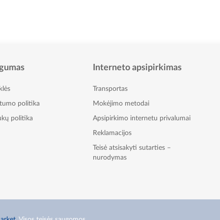
gumas
Interneto apsipirkimas
klės
Transportas
atumo politika
Mokėjimo metodai
kų politika
Apsipirkimo internetu privalumai
Reklamacijos
Teisė atsisakyti sutarties –
nurodymas
arket
. Visos teisės saugomos.