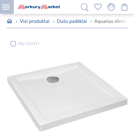
›
Visi produktai
›
Dušo padėklai
›
Aquarius slimline 
PALYGINTI