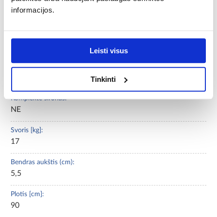
Forma:
informacijos.
kvadratas
Konstrukcijos medžiaga:
akrilo sanitarny
Leisti visus
Spindulys (cm):
netaikoma
Tinkinti
Komplekte sifonas:
NE
Svoris [kg]:
17
Bendras aukštis (cm):
5,5
Plotis [cm]:
90