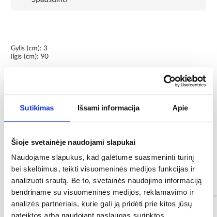
Gylis (cm): 3
Ilgis (cm): 90
Derantys produktai:
HC2730LCPN-PB SKU: MR_ 2851120,
Vela 90x90x190 kvadratinė chromuota kabina SKU: MR-
000000003100014,
Sutikimas
Išsami informacija
Apie
Marko 90 kvadratinė kabina grafitinis chromas SKU: MR-
000000003122402,
Marko 90 kvadratinė kabina skaidrus chromas SKU: MR-
000000003182010.
Šioje svetainėje naudojami slapukai
Naudojame slapukus, kad galėtume suasmeninti turinį
bei skelbimus, teikti visuomeninės medijos funkcijas ir
analizuoti srautą. Be to, svetainės naudojimo informaciją
Informacija
bendriname su visuomeninės medijos, reklamavimo ir
analizės partneriais, kurie gali ją pridėti prie kitos jūsų
pateiktos arba naudojant paslaugas surinktos