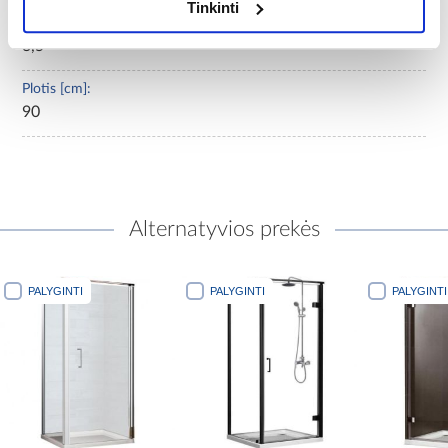
Tinkinti
Bendras aukštis (cm):
3,5
Plotis [cm]:
90
Alternatyvios prekės
PALYGINTI
PALYGINTI
PALYGINTI