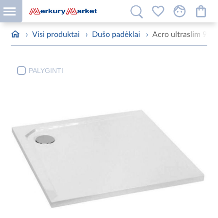
›
Visi produktai
›
Dušo padėklai
›
Acro ultraslim 90 
PALYGINTI