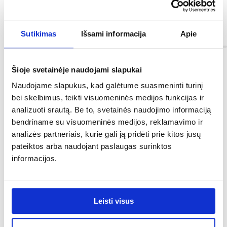
Sutikimas
Išsami informacija
Apie
Informacija
Šioje svetainėje naudojami slapukai
Forma:
pusiauapvalus
Naudojame slapukus, kad galėtume suasmeninti turinį
bei skelbimus, teikti visuomeninės medijos funkcijas ir
Konstrukcijos medžiaga:
analizuoti srautą. Be to, svetainės naudojimo informaciją
Mineral DuraBe
bendriname su visuomeninės medijos, reklamavimo ir
analizės partneriais, kurie gali ją pridėti prie kitos jūsų
Spindulys (cm):
pateiktos arba naudojant paslaugas surinktos
netaikoma
informacijos.
Komplekte sifonas:
NE
Leisti visus
Svoris [kg]:
45