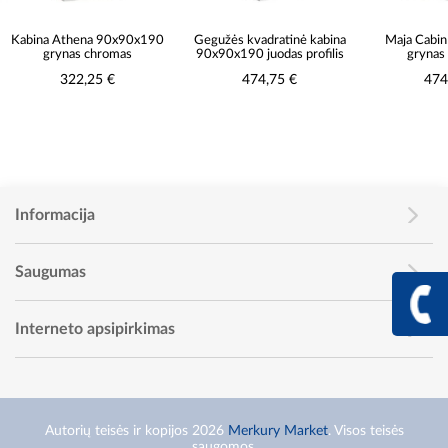
Kabina Athena 90x90x190
Gegužės kvadratinė kabina
Maja Cabi
grynas chromas
90x90x190 juodas profilis
grynas
322,25 €
474,75 €
474
Informacija
Saugumas
+370 617 68
Info linija I - V 9:00 - 
Interneto apsipirkimas
Autorių teisės ir kopijos 2026
Merkury Market
. Visos teisės
saugomos.